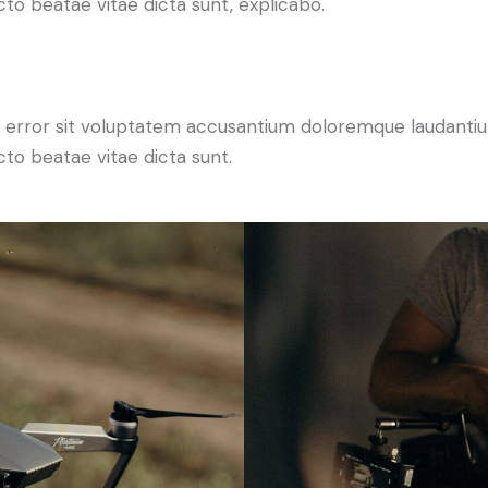
ecto beatae vitae dicta sunt, explicabo.
tus error sit voluptatem accusantium doloremque laudant
ecto beatae vitae dicta sunt.