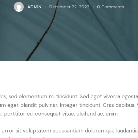
ADMIN
December 22, 2022
0
Comments
les, sed elementum mi tincidunt. Sed eget viverra egesta
psum eget blandit pulvinar. Integer tincidunt. Cras dapib
a, porttitor eu, consequat vitae, eleifend ac, enim.
tus error sit voluptatem accusantium doloremque laudant