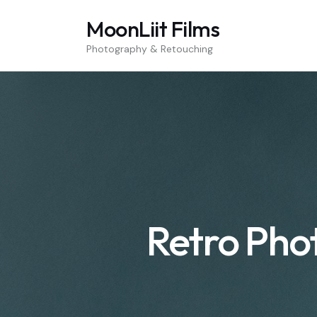
MoonLiit Films
Photography & Retouching
Retro Phot