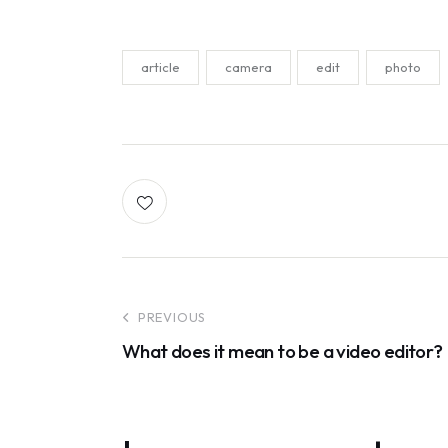
article
camera
edit
photo
Post
PREVIOUS
What does it mean to be a video editor?
navigation