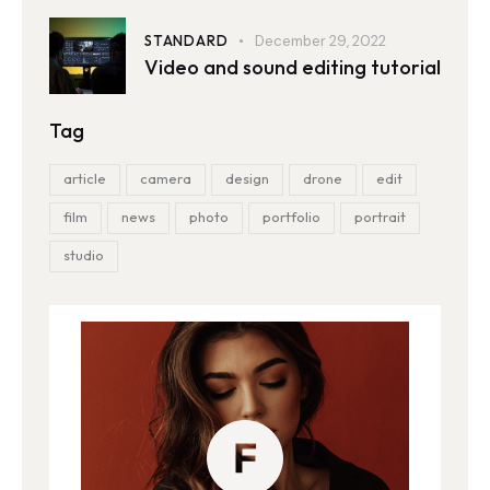
STANDARD
December 29, 2022
Video and sound editing tutorial
Tag
article
camera
design
drone
edit
film
news
photo
portfolio
portrait
studio