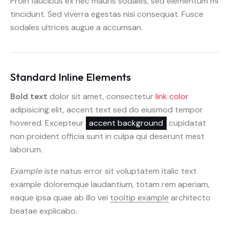
Proin faucibus ex nec mauris sodales, sed elementum mi
tincidunt. Sed viverra egestas nisi consequat. Fusce
sodales ultrices augue a accumsan.
Standard Inline Elements
Bold text
dolor sit amet, consectetur
link color
adipisicing elit, accent text sed do eiusmod tempor
hovered. Excepteur
accent background
cupidatat
non proident officia sunt in culpa qui deserunt mest
laborum.
Example
iste natus error sit voluptatem italic text
example doloremque laudantium, totam rem aperiam,
eaque ipsa quae ab illo vei
tooltip example
architecto
beatae explicabo.