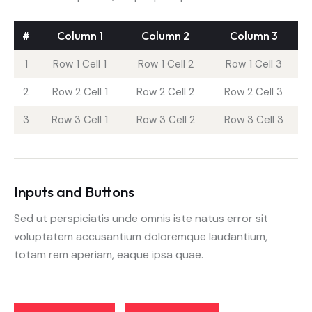
#
Column 1
Column 2
Column 3
1
Row 1 Cell 1
Row 1 Cell 2
Row 1 Cell 3
2
Row 2 Cell 1
Row 2 Cell 2
Row 2 Cell 3
3
Row 3 Cell 1
Row 3 Cell 2
Row 3 Cell 3
Inputs and Buttons
Sed ut perspiciatis unde omnis iste natus error sit
voluptatem accusantium doloremque laudantium,
totam rem aperiam, eaque ipsa quae.